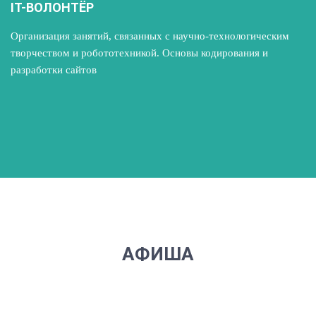
IT-ВОЛОНТЁР
Т
Организация занятий, связанных с научно-технологическим
Пр
творчеством и робототехникой. Основы кодирования и
ра
разработки сайтов
с
би
АФИША