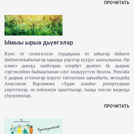
ПРОЧИТАТЬ
Ымыы ырыа дьүөгэлэр
Күөх от силигилээн турдаҕына от ыйыгар биһиги
библиотекабытыгар ырыаҕа үөрэтэр куурус ыытылынна. Өр
кэмҥэ дьиэҕэ хаайтаран олорбут дьоҥҥо бу дьарык
сэргэхсийии быһыытынан олус көдьүүстээх буолла. Уопсайа
6 дьарык устатыгар норуот тапталлаах ырыаһыта, мелодиһа
Анастасия Варламова «Аҕам алааһа» репертуарын
үөрэттилэр, ис-хоһоонун ырыттылар, тыаҕа тахсан видеоҕа
уһулуннулар.
ПРОЧИТАТЬ