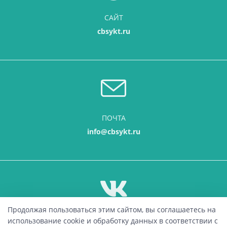
САЙТ
cbsykt.ru
ПОЧТА
info@cbsykt.ru
Продолжая пользоваться этим сайтом, вы соглашаетесь на
ВКОНТАКТЕ
использование cookie и обработку данных в соответствии с